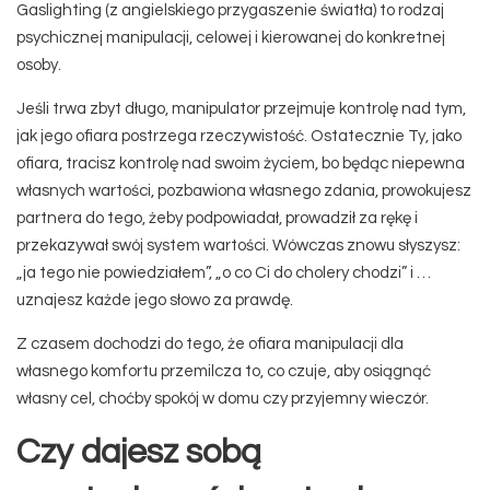
Gaslighting (z angielskiego przygaszenie światła) to rodzaj
psychicznej manipulacji, celowej i kierowanej do konkretnej
osoby.
Jeśli trwa zbyt długo, manipulator przejmuje kontrolę nad tym,
jak jego ofiara postrzega rzeczywistość. Ostatecznie Ty, jako
ofiara, tracisz kontrolę nad swoim życiem, bo będąc niepewna
własnych wartości, pozbawiona własnego zdania, prowokujesz
partnera do tego, żeby podpowiadał, prowadził za rękę i
przekazywał swój system wartości. Wówczas znowu słyszysz:
„ja tego nie powiedziałem”, „o co Ci do cholery chodzi” i …
uznajesz każde jego słowo za prawdę.
Z czasem dochodzi do tego, że ofiara manipulacji dla
własnego komfortu przemilcza to, co czuje, aby osiągnąć
własny cel, choćby spokój w domu czy przyjemny wieczór.
Czy dajesz sobą