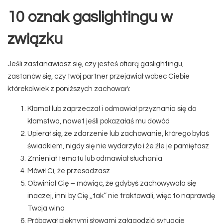
10 oznak gaslightingu w
związku
Jeśli zastanawiasz się, czy jesteś ofiarą gaslightingu,
zastanów się, czy twój partner przejawiał wobec Ciebie
którekolwiek z poniższych zachowań:
Kłamał lub zaprzeczał i odmawiał przyznania się do
kłamstwa, nawet jeśli pokazałaś mu dowód
Upierał się, że zdarzenie lub zachowanie, którego byłaś
świadkiem, nigdy się nie wydarzyło i że źle je pamiętasz
Zmieniał tematu lub odmawiał słuchania
Mówił Ci, że przesadzasz
Obwiniał Cię – mówiąc, że gdybyś zachowywała się
inaczej, inni by Cię ,,tak’’ nie traktowali, więc to naprawdę
Twoja wina
Próbował pięknymi słowami załagodzić sytuacje