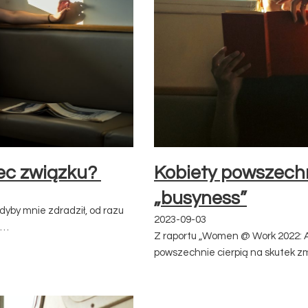
ec związku?
Kobiety powszechn
„busyness”
dyby mnie zdradził, od razu
2023-09-03
,…
Z raportu „Women @ Work 2022: A 
powszechnie cierpią na skutek 