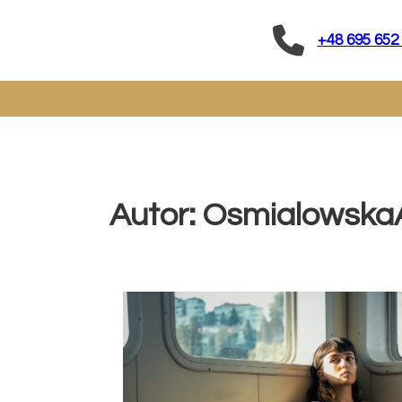
+48 695 652
Autor:
Osmialowska