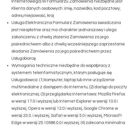
Internetowego) W Formularzu Zamówienia niezbędne jest
Klienta danych osobowych :imię, nazwidko, kod pocztowy,
adres,miejsowość, kraj
Usługa Elektroniczna Formularz Zamówienia świadczona
jest nieopłatnie oraz ma charakter jednorazowy i ulega
zakończeniu z chwilą złożenia Zamówienia za jego
pośrednictwem albo z chwilą wcześniejszego zaprzestanie
skadania Zamówienia za jego pośrednictwem przez
Usługobiorcę.
Wymagania techniczne niezbędne do współpracy z
systemem teleinformatycznym, którym posługuje się
Usługodawca: (1) komputer, laptop lub inne urządzenie
multimedialne z dostępem do Internetu; (2) dostęp do poczty
elektronicznej; (3) przeglądarka internetowa: Mozilla Firefox
w wersji 17.0 i wyższej lub Internet Explorer w wersji 10.0 i
wyższej, Opera w wersji 12.0 i wyższej, Google Chrome w
wersji 23.0. i wyższej, Safari w wersji 5.0 i wyższej, Microsoft
Edge w wersji 25.10586.0.0 i wyższej; (4) zalecana minimalna