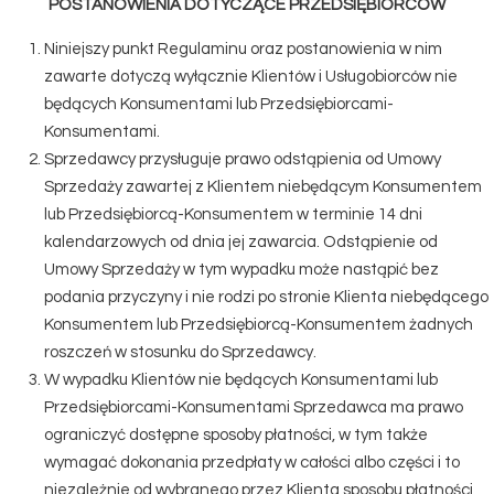
POSTANOWIENIA DOTYCZĄCE PRZEDSIĘBIORCÓW
Niniejszy punkt Regulaminu oraz postanowienia w nim
zawarte dotyczą wyłącznie Klientów i Usługobiorców nie
będących Konsumentami lub Przedsiębiorcami-
Konsumentami.
Sprzedawcy przysługuje prawo odstąpienia od Umowy
Sprzedaży zawartej z Klientem niebędącym Konsumentem
lub Przedsiębiorcą-Konsumentem w terminie 14 dni
kalendarzowych od dnia jej zawarcia. Odstąpienie od
Umowy Sprzedaży w tym wypadku może nastąpić bez
podania przyczyny i nie rodzi po stronie Klienta niebędącego
Konsumentem lub Przedsiębiorcą-Konsumentem żadnych
roszczeń w stosunku do Sprzedawcy.
W wypadku Klientów nie będących Konsumentami lub
Przedsiębiorcami-Konsumentami Sprzedawca ma prawo
ograniczyć dostępne sposoby płatności, w tym także
wymagać dokonania przedpłaty w całości albo części i to
niezależnie od wybranego przez Klienta sposobu płatności