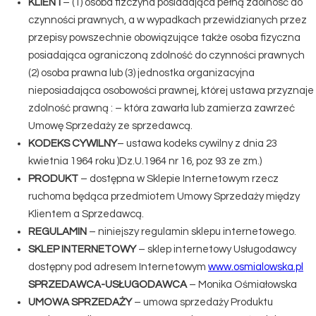
KLIENT
– (1) osoba fizczyna posiadająca pełną zdolnosć do
czynności prawnych, a w wypadkach przewidzianych przez
przepisy powszechnie obowiązujące także osoba fizyczna
posiadająca ograniczoną zdolność do czynności prawnych
(2) osoba prawna lub (3) jednostka organizacyjna
nieposiadająca osobowości prawnej, której ustawa przyznaje
zdolność prawną : – która zawarła lub zamierza zawrzeć
Umowę Sprzedaży ze sprzedawcą.
KODEKS CYWILNY
– ustawa kodeks cywilny z dnia 23
kwietnia 1964 roku )Dz.U.1964 nr 16, poz 93 ze zm.)
PRODUKT
– dostępna w Sklepie Internetowym rzecz
ruchoma będąca przedmiotem Umowy Sprzedaży między
Klientem a Sprzedawcą.
REGULAMIN
– niniejszy regulamin sklepu internetowego.
SKLEP INTERNETOWY
– sklep internetowy Usługodawcy
dostępny pod adresem Internetowym
www.osmialowska.pl
SPRZEDAWCA-USŁUGODAWCA
– Monika Ośmiałowska
UMOWA SPRZEDAŻY
– umowa sprzedaży Produktu