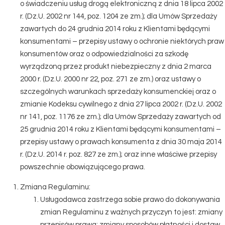
o świadczeniu usług drogą elektroniczną z dnia 18 lipca 2002
r. (Dz.U. 2002 nr 144, poz. 1204 ze zm.); dla Umów Sprzedaży
zawartych do 24 grudnia 2014 roku z Klientami będącymi
konsumentami – przepisy ustawy o ochronie niektórych praw
konsumentów oraz o odpowiedzialności za szkodę
wyrządzoną przez produkt niebezpieczny z dnia 2 marca
2000 r. (Dz.U. 2000 nr 22, poz. 271 ze zm.) oraz ustawy o
szczególnych warunkach sprzedaży konsumenckiej oraz o
zmianie Kodeksu cywilnego z dnia 27 lipca 2002 r. (Dz.U. 2002
nr 141, poz. 1176 ze zm.); dla Umów Sprzedaży zawartych od
25 grudnia 2014 roku z Klientami będącymi konsumentami –
przepisy ustawy o prawach konsumenta z dnia 30 maja 2014
r. (Dz.U. 2014 r. poz. 827 ze zm.); oraz inne właściwe przepisy
powszechnie obowiązującego prawa.
Zmiana Regulaminu:
Usługodawca zastrzega sobie prawo do dokonywania
zmian Regulaminu z ważnych przyczyn to jest: zmiany
przepisów prawa; zmiany sposobów płatności i dostaw