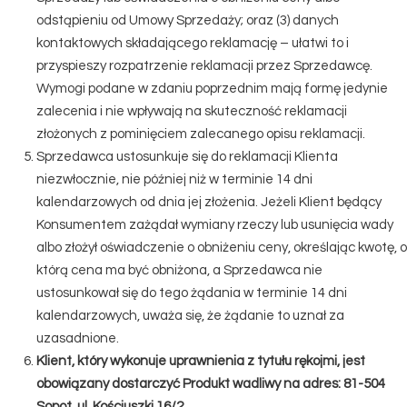
odstąpieniu od Umowy Sprzedaży; oraz (3) danych
kontaktowych składającego reklamację – ułatwi to i
przyspieszy rozpatrzenie reklamacji przez Sprzedawcę.
Wymogi podane w zdaniu poprzednim mają formę jedynie
zalecenia i nie wpływają na skuteczność reklamacji
złożonych z pominięciem zalecanego opisu reklamacji.
Sprzedawca ustosunkuje się do reklamacji Klienta
niezwłocznie, nie później niż w terminie 14 dni
kalendarzowych od dnia jej złożenia. Jeżeli Klient będący
Konsumentem zażądał wymiany rzeczy lub usunięcia wady
albo złożył oświadczenie o obniżeniu ceny, określając kwotę, o
którą cena ma być obniżona, a Sprzedawca nie
ustosunkował się do tego żądania w terminie 14 dni
kalendarzowych, uważa się, że żądanie to uznał za
uzasadnione.
Klient, który wykonuje uprawnienia z tytułu rękojmi, jest
obowiązany dostarczyć Produkt wadliwy na adres: 81-504
Sopot, ul. Kościuszki 16/2