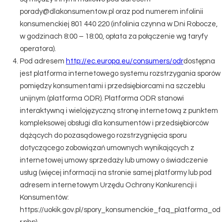
porady@dlakonsumentow.pl oraz pod numerem infolinii
konsumenckiej 801 440 220 (infolinia czynna w Dni Robocze,
w godzinach 8:00 – 18:00, opłata za połączenie wg taryfy
operatora).
Pod adresem
http://ec.europa.eu/consumers/odr
dostępna
jest platforma internetowego systemu rozstrzygania sporów
pomiędzy konsumentami i przedsiębiorcami na szczeblu
unijnym (platforma ODR). Platforma ODR stanowi
interaktywną i wielojęzyczną stronę internetową z punktem
kompleksowej obsługi dla konsumentów i przedsiębiorców
dążących do pozasądowego rozstrzygnięcia sporu
dotyczącego zobowiązań umownych wynikających z
internetowej umowy sprzedaży lub umowy o świadczenie
usług (więcej informacji na stronie samej platformy lub pod
adresem internetowym Urzędu Ochrony Konkurencji i
Konsumentów:
https://uokik.gov.pl/spory_konsumenckie_faq_platforma_od